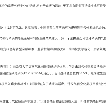
大部分的适应气候变化的活动,相对于减缓的活动, 更不具有商业可持续性或可投资
需求约为1.6 万亿元。这意味着，中国需要以前所未有的规模调动气候和绿色金融
民银行牵头的绿色金融和转型金融体系建设，另一个是由生态环境部牵头的气
过制定绿色与转型金融标准、监管框架和激励政策，推动投资绿色化。后者聚焦
025年版）》首次引入了温室气体减排贡献标识体系，但并未对气候适应类活动进
目的贷款分别为12.25和12.44万亿元，合计占绿色贷款的67.5%。然而
融资项目入库参考标准》则同时纳入了减缓与适应。适应气候变化类项目被划
候变化，气候适应并非重点。“大部分项目都是以减缓为主，即使有的项目有减缓