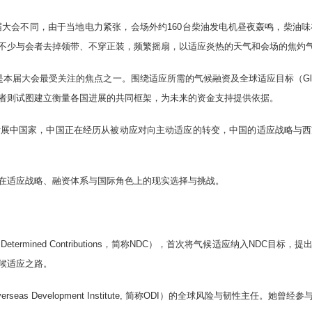
届大会不同，由于当地电力紧张，会场外约160台柴油发电机昼夜轰鸣，柴油
不少与会者去掉领带、不穿正装，频繁摇扇，以适应炎热的天气和会场的焦灼
会最受关注的焦点之一。围绕适应所需的气候融资及全球适应目标（Global Goal
者则试图建立衡量各国进展的共同框架，为未来的资金支持提供依据。
发展中国家，中国正在经历从被动应对向主动适应的转变，中国的适应战略与西
在适应战略、融资体系与国际角色上的现实选择与挑战。
 Determined Contributions，简称NDC），首次将气候适应纳入ND
候适应之路。
erseas Development Institute, 简称ODI）的全球风险与韧性主任