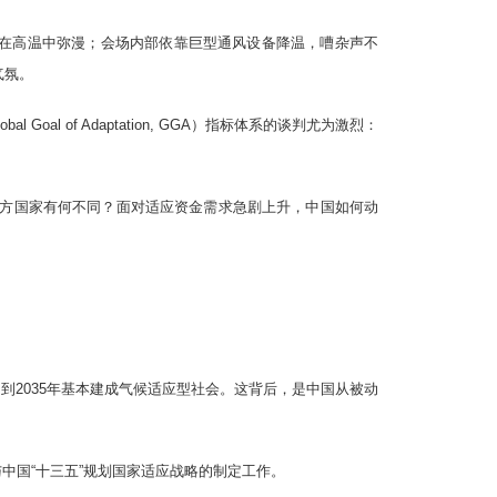
味在高温中弥漫；会场内部依靠巨型通风设备降温，嘈杂声不
气氛。
 of Adaptation, GGA）指标体系的谈判尤为激烈：
方国家有何不同？面对适应资金需求急剧上升，中国如何动
C目标，提出到2035年基本建成气候适应型社会。这背后，是中国从被动
。她曾经参与中国“十三五”规划国家适应战略的制定工作。