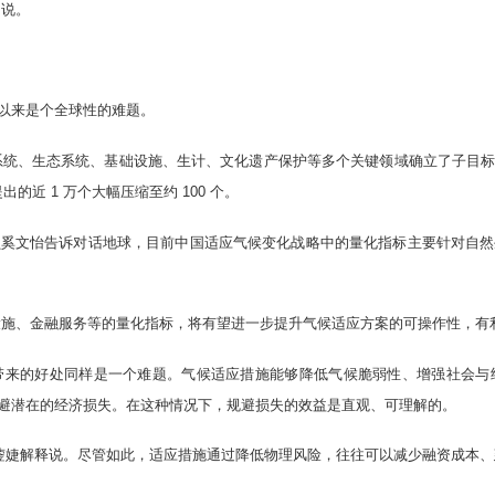
绍说。
以来是个全球性的难题。
系统、生态系统、基础设施、生计、文化遗产保护等多个关键领域确立了子目
的近 1 万个大幅压缩至约 100 个。
员奚文怡告诉对话地球，目前中国适应气候变化战略中的量化指标主要针对自然
设施、金融服务等的量化指标，将有望进一步提升气候适应方案的可操作性，有
带来的好处同样是一个难题。气候适应措施能够降低气候脆弱性、增强社会与
避潜在的经济损失。在这种情况下，规避损失的效益是直观、可理解的。
陈蓥婕解释说。尽管如此，适应措施通过降低物理风险，往往可以减少融资成本