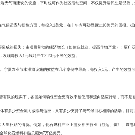
极端天气而建设的设施，平时也可作为社区活动空间，不仅提升居民生活品质，
在气候适应与韧性方面，每投入1美元，在十年内可获得超过10美元的回报。据
灾害造成的损失；由项目带动的经济增长（如创造就业、提高作物产量）；更广
发现每投入1元钱能产生2-20元不等的效益。
元。宁夏农业节水灌溉设施的效益在几个案例中最高，每投入1元，产生的效益可能
源有限的现实下，各国如何确保资金更有效率被使用和流向适应行动，而不是
具体有多少资金流向减缓与适应，又有多少支持了与气候目标相悖的活动，目前
供大量补贴的情况。例如，化石燃料产业上游及相关行业（航运、炼厂、煤电
，全球化石燃料补贴总额为7万亿美元。