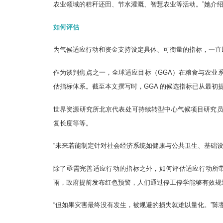
农业领域的秸秆还田、节水灌溉、智慧农业等活动。”她介
如何评估
为气候适应行动和资金支持设定具体、可衡量的指标，一直
作为谈判焦点之一，全球适应目标（GGA）在粮食与农业
估指标体系。截至本文撰写时，GGA 的候选指标已从最初提出
世界资源研究所北京代表处可持续转型中心气候项目研究
复长度等等。
“未来若能制定针对社会经济系统如健康与公共卫生、基础
除了亟需完善适应行动的指标之外，如何评估适应行动所
雨，政府提前发布红色预警，人们通过停工停学能够有效规
“但如果灾害最终没有发生，被规避的损失就难以量化。”