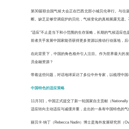
第30届联合国气候大会正在巴西北部小城贝伦举行。与往
断。缺乏足够空调庇护的贝伦，气候变化的真相展露无遗。
“适应”不止是当下和小范围的生存策略，长期的气候适应也是本届大
前者关乎发展中国家能否获得更多资源以推动行动落地，后
在此背景下，中国的角色格外引人注目。作为世界最大的
员金融资源？
带着这些问题，对话地球采访了多位中外专家，以梳理中国
中国特色的适应策略
11月3日，中国正式提交了新一轮国家自主贡献（Nationally
适应转向主动适应与减缓并重，走出的一条有中国特色的气
丽贝卡·纳丁（Rebecca Nadin）博士是海外发展研究所（Ov