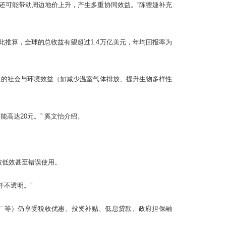
还可能带动周边地价上升，产生多重协同效益。”陈蓥婕补充
此推算，全球的总收益有望超过1.4万亿美元，年均回报率为
泛的社会与环境效益（如减少温室气体排放、提升生物多样性
高达20元。” 奚文怡介绍。
被低效甚至错误使用。
并不透明。”
厂等）仍享受税收优惠、投资补贴、低息贷款、政府担保融