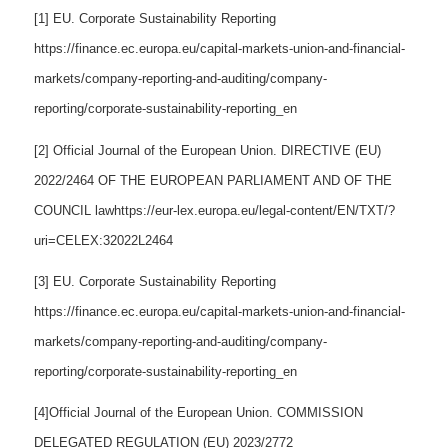
[1]
EU. Corporate Sustainability Reporting
https://finance.ec.europa.eu/capital-markets-union-and-financial-
markets/company-reporting-and-auditing/company-
reporting/corporate-sustainability-reporting_en
[2]
Official Journal of the European Union. DIRECTIVE (EU)
2022/2464 OF THE EUROPEAN PARLIAMENT AND OF THE
COUNCIL lawhttps://eur-lex.europa.eu/legal-content/EN/TXT/?
uri=CELEX:32022L2464
[3]
EU. Corporate Sustainability Reporting
https://finance.ec.europa.eu/capital-markets-union-and-financial-
markets/company-reporting-and-auditing/company-
reporting/corporate-sustainability-reporting_en
[4]
Official Journal of the European Union. COMMISSION
DELEGATED REGULATION (EU) 2023/2772