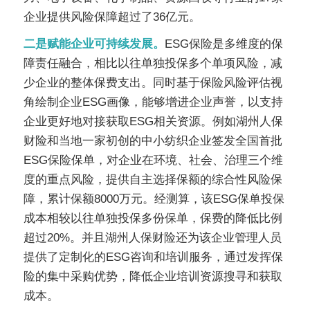
企业提供风险保障超过了
36
亿元。
二是赋能企业可持续发展。
ESG
保险是多维度的保
障责任融合，相比以往单独投保多个单项风险，减
少企业的整体保费支出。同时基于保险风险评估视
角绘制企业
ESG
画像，能够增进企业声誉，以支持
企业更好地对接获取
ESG
相关资源。例如湖州人保
财险和当地一家初创的中小纺织企业签发全国首批
ESG
保险保单，对企业在环境、社会、治理三个维
度的重点风险，提供自主选择保额的综合性风险保
障，累计保额
8000
万元。经测算，该
ESG
保单投保
成本相较以往单独投保多份保单，保费的降低比例
超过
20%
。并且湖州人保财险还为该企业管理人员
提供了定制化的
ESG
咨询和培训服务，通过发挥保
险的集中采购优势，降低企业培训资源搜寻和获取
成本。