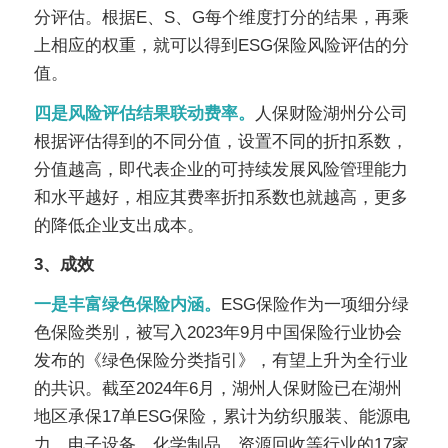
分评估。根据
E
、
S
、
G
每个维度打分的结果，再乘
上相应的权重，就可以得到
ESG
保险风险评估的分
值。
四是风险评估结果联动费率。
人保财险湖州分公司
根据评估得到的不同分值，设置不同的折扣系数，
分值越高，即代表企业的可持续发展风险管理能力
和水平越好，相应其费率折扣系数也就越高，更多
的降低企业支出成本。
3
、成效
一是丰富绿色保险内涵。
ESG
保险作为一项细分绿
色保险类别，被写入
2023
年
9
月中国保险行业协会
发布的《绿色保险分类指引》，有望上升为全行业
的共识。截至
2024
年
6
月，湖州人保财险已在湖州
地区承保
17
单
ESG
保险，累计为纺织服装、能源电
力、电子设备、化学制品、资源回收等行业的
17
家