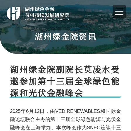
湖州绿金院资讯
湖州绿金院副院长莫凌水受
邀参加第十三届全球绿色能
源和光伏金融峰会
2025
年
6
月
12
日，由
VED RENEWABLES
和国际金
融论坛联合主办的第十三届
全球绿色能源与光伏金
融峰会在上海举办。本次峰会作为
SNEC
连续十三